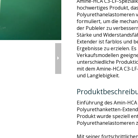
Amine-HCA C3-LF-Spezialke
hochwertiges Produkt, das
Polyurethanelastomeren ve
formuliert, um die mechan
der Publeler zu verbesser
Stärke und Widerstandsfäh
Extender ist farblos und 
Ergebnisse zu erzielen. Es
Verkaufsmodellen geeignet 
unterschiedliche Produkt
mit dem Amine-HCA C3-LF-
und Langlebigkeit.
Produktbeschreib
Einführung des Amin-HCA
Polyurethanketten-Extend
Produkt wurde speziell ent
Polyurethanelastomeren z
Mit seiner fortschrittlic