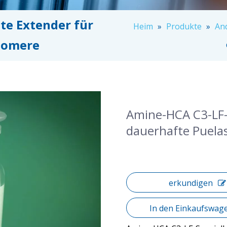
te Extender für
Heim
»
Produkte
»
An
tomere
Amine-HCA C3-LF-
dauerhafte Puel
erkundigen
In den Einkaufswag