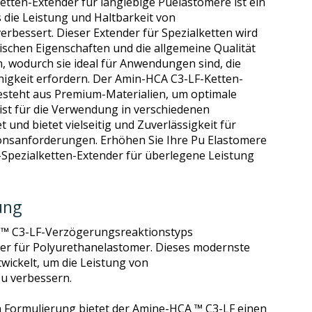
tten-Extender für langlebige Puelastomere ist ein
 die Leistung und Haltbarkeit von
rbessert. Dieser Extender für Spezialketten wird
ischen Eigenschaften und die allgemeine Qualität
n, wodurch sie ideal für Anwendungen sind, die
igkeit erfordern. Der Amin-HCA C3-LF-Ketten-
besteht aus Premium-Materialien, um optimale
 ist für die Verwendung in verschiedenen
und bietet vielseitig und Zuverlässigkeit für
ionsanforderungen. Erhöhen Sie Ihre Pu Elastomere
Spezialketten-Extender für überlegene Leistung
ung
 ™ C3-LF-Verzögerungsreaktionstyps
er für Polyurethanelastomer. Dieses modernste
wickelt, um die Leistung von
u verbessern.
hen Formulierung bietet der Amine-HCA ™ C3-LF einen