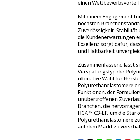
einen Wettbewerbsvorteil 
Mit einem Engagement für
höchsten Branchenstandard
Zuverlässigkeit, Stabilitä
die Kundenerwartungen erf
Exzellenz sorgt dafür, dass
und Haltbarkeit unvergleich
Zusammenfassend lässt si
Verspätungstyp der Polyu
ultimative Wahl für Herstell
Polyurethanelastomere erh
Funktionen, der Formulier
unübertroffenen Zuverläss
Branchen, die hervorragen
HCA ™ C3-LF, um die Stärke,
Polyurethanelastomere zu
auf dem Markt zu verschaf