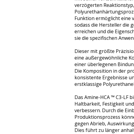
verzögerten Reaktionstyp
Polyurethanhärtungsprozes
Funktion ermöglicht eine v
sodass die Hersteller di
erreichen und die Eigensc
sie die spezifischen Anwe
Dieser mit größte Präzisi
eine außergewöhnliche Ko
einer überlegenen Bindung
Die Komposition in der pro
konsistente Ergebnisse un
erstklassige Polyurethane
Das Amine-HCA ™ C3-LF bie
Haltbarkeit, Festigkeit un
verbessern. Durch die Ein
Produktionsprozess könne
gegen Abrieb, Auswirkun
Dies führt zu länger anha