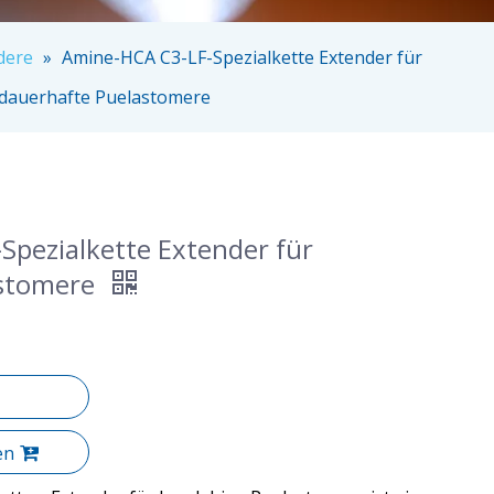
dere
»
Amine-HCA C3-LF-Spezialkette Extender für
dauerhafte Puelastomere
Spezialkette Extender für
astomere
en