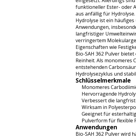
eingesetzt. Allerdings si
funktioneller Ester- oder
aus anfällig für Hydrolyse.
Hydrolyse ist ein häufiges
Anwendungen, insbesonder
langfristiger Umwelteinwi
verringertem Molekularge
Eigenschaften wie Festigke
Bio-SAH 362 Pulver bietet
Reinheit. Als monomeres C
entstehenden Carbonsäur
Hydrolysezyklus und stabil
Schlüsselmerkmale
Monomeres Carbodiimid 
Hervorragende Hydroly
Verbessert die langfris
Wirksam in Polyesterpo
Geeignet für esterhalti
Pulverform für flexible
Anwendungen
Bio-SAH 362 Pulver wird h