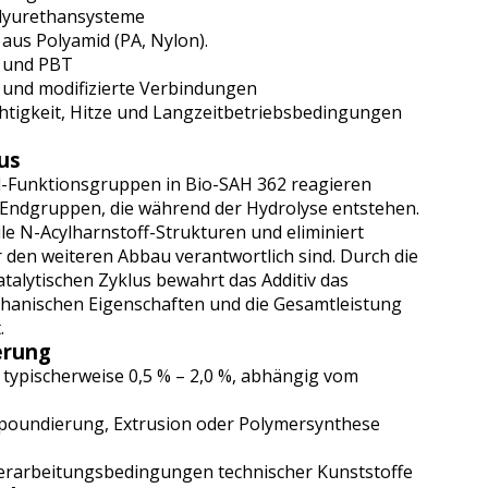
olyurethansysteme
aus Polyamid (PA, Nylon).
T und PBT
 und modifizierte Verbindungen
tigkeit, Hitze und Langzeitbetriebsbedingungen
us
-Funktionsgruppen in Bio-SAH 362 reagieren
-Endgruppen, die während der Hydrolyse entstehen.
ile N-Acylharnstoff-Strukturen und eliminiert
für den weiteren Abbau verantwortlich sind. Durch die
alytischen Zyklus bewahrt das Additiv das
chanischen Eigenschaften und die Gesamtleistung
.
erung
typischerweise 0,5 % – 2,0 %, abhängig vom
oundierung, Extrusion oder Polymersynthese
erarbeitungsbedingungen technischer Kunststoffe