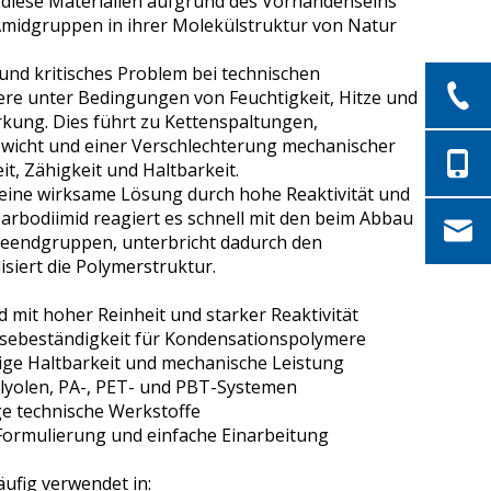
nd diese Materialien aufgrund des Vorhandenseins
 Amidgruppen in ihrer Molekülstruktur von Natur
 und kritisches Problem bei technischen
e unter Bedingungen von Feuchtigkeit, Hitze und
rkung. Dies führt zu Kettenspaltungen,
wicht und einer Verschlechterung mechanischer
it, Zähigkeit und Haltbarkeit.
 eine wirksame Lösung durch hohe Reaktivität und
arbodiimid reagiert es schnell mit den beim Abbau
eendgruppen, unterbricht dadurch den
isiert die Polymerstruktur.
mit hoher Reinheit und starker Reaktivität
sebeständigkeit für Kondensationspolymere
tige Haltbarkeit und mechanische Leistung
lyolen, PA-, PET- und PBT-Systemen
ge technische Werkstoffe
 Formulierung und einfache Einarbeitung
äufig verwendet in: