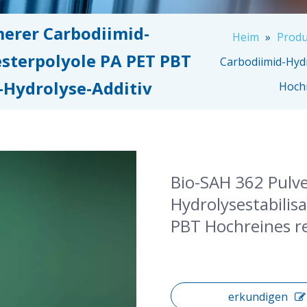
erer Carbodiimid-
Heim
»
Produ
esterpolyole PA PET PBT
Carbodiimid-Hydr
-Hydrolyse-Additiv
Hochr
Bio-SAH 362 Pulv
Hydrolysestabilis
PBT Hochreines re
erkundigen