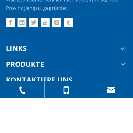
Provinz Jiangsu, gegründet.
LINKS
PRODUKTE
KONTAKTIERE UNS
+86-151-90070636

vivian.zhang@kstochina.com

Nr. 8 Chunhua Road, Stadt Huangdai, Bezirk

Xiangcheng, Suzhou, Jiangsu, China.
+86-0512-6670 6407
+86-151-90070636