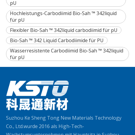
pU
Hochleistungs-Carbodiimid Bio-Sah ™ 342liquid
für pU
Flexibler Bio-Sah ™ 342liquid carbodiimid für pU
Bio-Sah ™ 342 Liquid Carbodiimide für PU
Wasserresistente Carbodiimid Bio-Sah ™ 342liquid
für pU
Suzhou Ke Sheng Tong New Materials Technology
Co., Ltd.wurde 2016 als High-Tech-
Wachstumsunternehmen mit Hauptsitz in Suzhou,