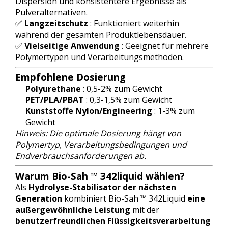
Dispersion und konsistentere Ergebnisse als
Pulveralternativen.
✅
Langzeitschutz
: Funktioniert weiterhin
während der gesamten Produktlebensdauer.
✅
Vielseitige Anwendung
: Geeignet für mehrere
Polymertypen und Verarbeitungsmethoden.
Empfohlene Dosierung
Polyurethane
: 0,5-2% zum Gewicht
PET/PLA/PBAT
: 0,3-1,5% zum Gewicht
Kunststoffe Nylon/Engineering
: 1-3% zum
Gewicht
Hinweis: Die optimale Dosierung hängt von
Polymertyp, Verarbeitungsbedingungen und
Endverbrauchsanforderungen ab.
Warum Bio-Sah ™ 342liquid wählen?
Als
Hydrolyse-Stabilisator der nächsten
Generation
kombiniert Bio-Sah ™ 342Liquid
eine
außergewöhnliche Leistung
mit der
benutzerfreundlichen Flüssigkeitsverarbeitung