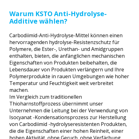
Casting
Mischung nach einer leicht erhitzten
t
Mischpumpe direkt in den Mischkopf
L
Löslich in Polyester -Polyol sowie die meisten organischen
hinzugefügt, und die Additionsmenge
ö
Lösungsmittel - leicht zu lösen in Wate zu lösen
beträgt 1,0-2,5 PHR des Präpolymers.
sl
Warum KSTO Anti-Hydrolyse-
Klebstoff
Die Additionsmenge beträgt ca. 1,0-2,0
ic
e
PHR des soliden Gehalts.
h
Die Additionsmenge beträgt 0,5-2,0 PHR
k
Additive wählen?
PLA/PBAT
und kann den Hydrolysewiderstand um
ei
das 3-7-fache verbessern.
t
P
r
o
Carbodiimid-Anti-Hydrolyse-Mittel können einen
d
u
hervorragenden hydrolyse-Resistenzschutz für
k
ts
tr
Polymere, die Ester-, Urethan- und Amidgruppen
u
k
enthalten, bieten, die anfänglichen mechanischen
t
u
r
Eigenschaften von Produkten beibehalten, die
Lebensdauer von Produkten verlängern und Ihre
Polymerprodukte in rauen Umgebungen wie hoher
Temperatur und Feuchtigkeit weit verbreitet
machen.
Im Vergleich zum traditionellen
Thioharnstoffprozess übernimmt unser
Unternehmen die Leitung bei der Verwendung von
Isocyanat -Kondensationsprozess zur Herstellung
von Carbodiimid -hydrolyseresistenten Produkten,
die die Eigenschaften einer hohen Reinheit, einer
hohen Aktivität, ohne Geruch, ohne Verfärbung