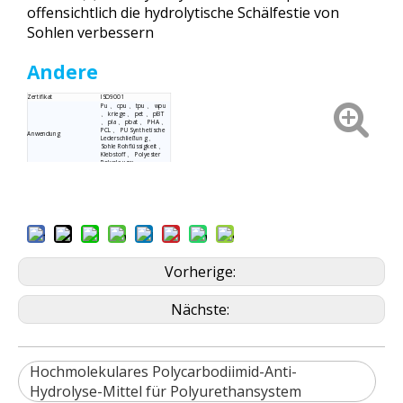
offensichtlich die hydrolytische Schälfestie von
Sohlen verbessern
Andere
Zertifikat
ISO9001
Pu 、 cpu 、 tpu 、 wpu
、 kriege 、 pet 、 pBT
、 pla 、 pbat 、 PHA 、
PCL 、 PU Synthetische
Anwendung
Lederschließung 、
Sohle Rohflüssigkeit 、
Klebstoff 、 Polyester
Polyole usw.
10 kg oder 25 kg
Verpackungsdetails
verzinkte Trommeln
oder Plastiktrommeln
Versorgungsfähigkeit
30 Tonnen pro Monat
Qingdao / shanghai /
Port
lianyungang
Herkunftsort
China
Vorherige:
Nächste:
Hochmolekulares Polycarbodiimid-Anti-
Hydrolyse-Mittel für Polyurethansystem