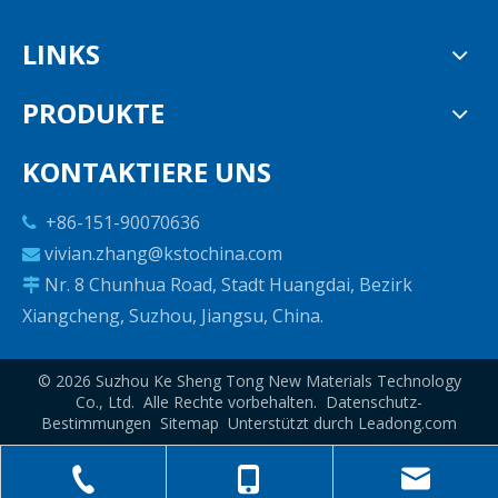
LINKS
PRODUKTE
KONTAKTIERE UNS
+86-151-90070636

vivian.zhang@kstochina.com

Nr. 8 Chunhua Road, Stadt Huangdai, Bezirk

Xiangcheng, Suzhou, Jiangsu, China.
©
2026
Suzhou Ke Sheng Tong New Materials Technology
Co., Ltd. Alle Rechte vorbehalten.
Datenschutz-
Bestimmungen
Sitemap
Unterstützt durch
Leadong.com