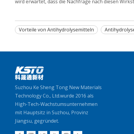
wird erwartet, dass die Nachfrage nach diesen Wirks
Vorteile von Antihydrolysemitteln
Antihydrolys
Suzhou Ke Sheng Tong New Materials
Technology Co., Ltd.wurde 2016 als
High-Tech-Wachstumsunternehmen
mit Hauptsitz in Suzhou, Provinz
Jiangsu, gegründet.