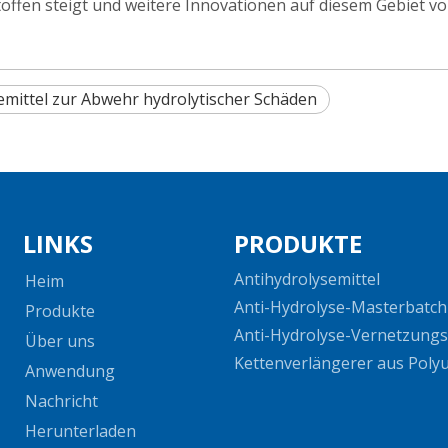
toffen steigt und weitere Innovationen auf diesem Gebiet v
emittel zur Abwehr hydrolytischer Schäden
LINKS
PRODUKTE
Antihydrolysemittel
Heim
Anti-Hydrolyse-Masterbatch
Produkte
Anti-Hydrolyse-Vernetzungs
Über uns
Kettenverlängerer aus Poly
Anwendung
Nachricht
Herunterladen