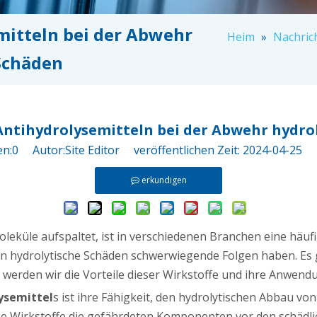
mitteln bei der Abwehr
Heim
»
Nachric
Schäden
 Antihydrolysemitteln bei der Abwehr hydro
en:
0
Autor:Site Editor veröffentlichen Zeit: 2024-04-25
erkundigen
oleküle aufspaltet, ist in verschiedenen Branchen eine hä
n hydrolytische Schäden schwerwiegende Folgen haben. Es 
el werden wir die Vorteile dieser Wirkstoffe und ihre Anwe
ysemittel
s ist ihre Fähigkeit, den hydrolytischen Abbau vo
ese Wirkstoffe die gefährdeten Komponenten vor den schädl