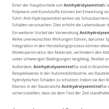
Einer der Hauptvorteile von
Antihydrolysemittel
s 
Polymere und Kunststoffe können bei Einwirkung von 
führt. Anti-Hydrolysemittel wirken als Schutzbarrie
Schäden verursachen. Dies erhöht die Lebensdauer de
Ein weiterer Vorteil der Verwendung
Antihydrolysem
Reihe unerwünschter Wirkungen führen, darunter Sp
Integration in den Herstellungsprozess können diese
Molekularstruktur des Materials, verhindern den Abb
unter schwierigen Bedingungen langlebig, flexibel u
Außerdem,
Antihydrolysemittel
Sie sind in Branche
Beispielsweise in der Automobilindustrie, wo Bautei
hydrolytischen Schäden zu schützen. Indem sie den M
Ebenso in der Baubranche
Antihydrolysemittel
Sie
sicherzustellen, dass sie dem Test der Zeit standha