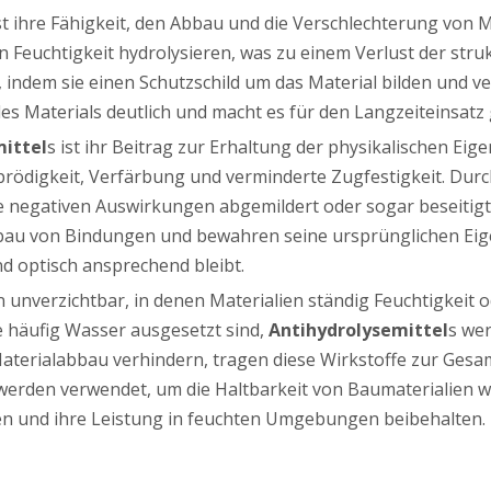
ist ihre Fähigkeit, den Abbau und die Verschlechterung von M
Feuchtigkeit hydrolysieren, was zu einem Verlust der struk
re, indem sie einen Schutzschild um das Material bilden und
s Materials deutlich und macht es für den Langzeiteinsatz 
ittel
s ist ihr Beitrag zur Erhaltung der physikalischen Ei
rödigkeit, Verfärbung und verminderte Zugfestigkeit. Dur
 negativen Auswirkungen abgemildert oder sogar beseitigt w
au von Bindungen und bewahren seine ursprünglichen Eigens
nd optisch ansprechend bleibt.
n unverzichtbar, in denen Materialien ständig Feuchtigkeit 
le häufig Wasser ausgesetzt sind,
Antihydrolysemittel
s we
aterialabbau verhindern, tragen diese Wirkstoffe zur Gesam
 werden verwendet, um die Haltbarkeit von Baumaterialien w
lten und ihre Leistung in feuchten Umgebungen beibehalten.