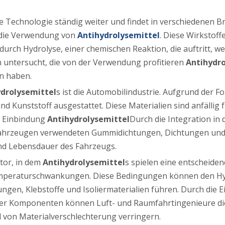
 die Technologie ständig weiter und findet in verschiedene
 die Verwendung von
Antihydrolysemittel
. Diese Wirkstoff
durch Hydrolyse, einer chemischen Reaktion, die auftritt, 
n untersucht, die von der Verwendung profitieren
Antihydro
en haben.
drolysemittel
s ist die Automobilindustrie. Aufgrund der F
Kunststoff ausgestattet. Diese Materialien sind anfällig f
e Einbindung
Antihydrolysemittel
Durch die Integration in
en Fahrzeugen verwendeten Gummidichtungen, Dichtungen und
und Lebensdauer des Fahrzeugs.
ktor, in dem
Antihydrolysemittel
s spielen eine entscheide
Temperaturschwankungen. Diese Bedingungen können den Hy
ngen, Klebstoffe und Isoliermaterialien führen. Durch die 
ser Komponenten können Luft- und Raumfahrtingenieure die
d von Materialverschlechterung verringern.