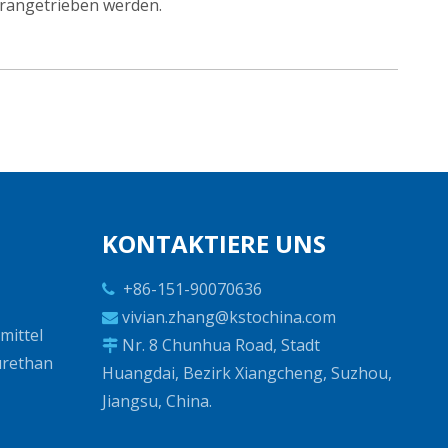
orangetrieben werden.
KONTAKTIERE UNS
+86-151-90070636

vivian.zhang@kstochina.com

mittel
Nr. 8 Chunhua Road, Stadt

urethan
Huangdai, Bezirk Xiangcheng, Suzhou,
Jiangsu, China.