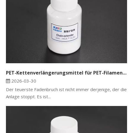
PET-Kettenverlängerungsmittel für PET-Filamente und -Garne: Lösung von Brüchen und Zuginstabilität
2026-03-30
Der teuerste Fadenbruch ist nicht immer derjenige, der die
Anlage stoppt. Es ist...