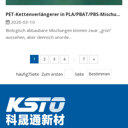
PET-Kettenverlängerer in PLA/PBAT/PBS-Mischungen: Verbesserung der Leistung biologisch abbaubarer Materialien
2026-03-10
Biologisch abbaubare Mischungen können zwar „grün“
aussehen, aber dennoch unorde...
1
2
3
4
...
7
»
häufig7Seite Zum ersten
Seite
Bestimmen