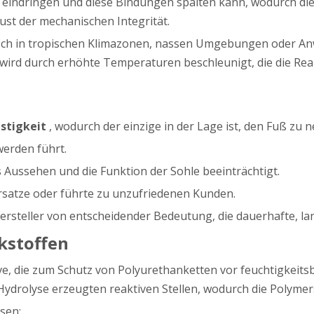
trix eindringen und diese Bindungen spalten kann, wodurch 
ust der mechanischen Integrität.
tisch in tropischen Klimazonen, nassen Umgebungen oder A
 wird durch erhöhte Temperaturen beschleunigt, die die 
estigkeit
, wodurch der einzige in der Lage ist, den Fuß zu
werden führt.
s Aussehen und die Funktion der Sohle beeinträchtigt.
 Ersatze oder führte zu unzufriedenen Kunden.
rsteller von entscheidender Bedeutung, die dauerhafte, lan
kstoffen
ive, die zum Schutz von Polyurethanketten vor feuchtigkeits
drolyse erzeugten reaktiven Stellen, wodurch die Polymerst
sen: