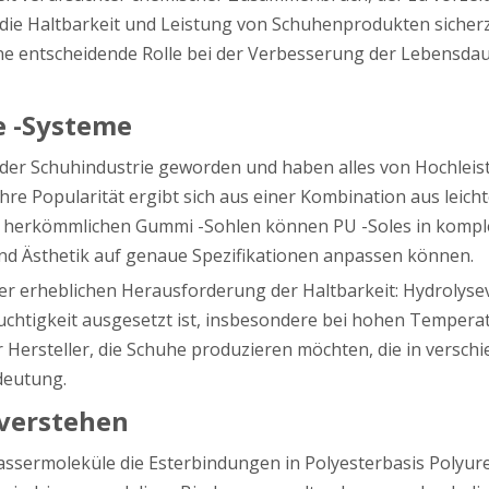
ie Haltbarkeit und Leistung von Schuhenprodukten sicherzus
ine entscheidende Rolle bei der Verbesserung der Lebensda
e -Systeme
in der Schuhindustrie geworden und haben alles von Hochlei
. Ihre Popularität ergibt sich aus einer Kombination aus le
zu herkömmlichen Gummi -Sohlen können PU -Soles in kompl
und Ästhetik auf genaue Spezifikationen anpassen können.
iner erheblichen Herausforderung der Haltbarkeit: Hydrolys
euchtigkeit ausgesetzt ist, insbesondere bei hohen Tempera
r Hersteller, die Schuhe produzieren möchten, die in vers
deutung.
 verstehen
 Wassermoleküle die Esterbindungen in Polyesterbasis Polyu