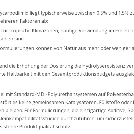
carbodiimid liegt typischerweise zwischen 0,5% und 1,5% z
mehreren Faktoren ab:
e für tropische Klimazonen, häufige Verwendung im Freien o
sehen sind.
Formulierungen können von Natur aus mehr oder weniger anf
nd die Erhöhung der Dosierung die Hydrolyseresistenz verbe
e Haltbarkeit mit den Gesamtproduktionsbudgets ausglei
el mit Standard-MDI-Polyurethansystemen auf Polyesterbasi
tört es keine gemeinsamen Katalysatoren, Füllstoffe ode
 bleiben. Für Formulierungen, die einzigartige Additive, Sp
leinkompatibilitätsstudien durchzuführen, um sicherzustelle
sistente Produktqualität schützt.