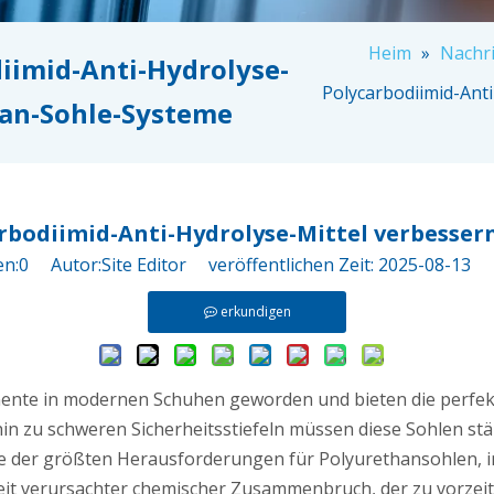
Heim
»
Nachri
iimid-Anti-Hydrolyse-
Polycarbodiimid-Ant
han-Sohle-Systeme
rbodiimid-Anti-Hydrolyse-Mittel verbesser
en:
0
Autor:Site Editor veröffentlichen Zeit: 2025-08-13
erkundigen
nente in modernen Schuhen geworden und bieten die perfekt
 hin zu schweren Sicherheitsstiefeln müssen diese Sohlen s
 der größten Herausforderungen für Polyurethansohlen, in
gkeit verursachter chemischer Zusammenbruch, der zu vorzei