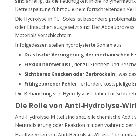
sind anfällig, da die Feuchtigkeit in die Polymerma
Kettenspaltung führt zu einem fortschreitenden Verl
Die Hydrolyse in PU -Soles ist besonders problema
oder Eintauchen ausgesetzt sind. Der Abbauprozess
Materials verschlechtern.
Infolgedessen stellen hydrolysierte Sohlen aus:
Drastische Verringerung der mechanischen F
Flexibilitätsverlust
, der zu Steifheit und Besch
Sichtbares Knacken oder Zerbröckeln
, was da
Frühgeborener Fehler
, erfordert kostspielige
Die Behandlung von Hydrolyse ist daher für Schuhehe
Die Rolle von Anti-Hydrolyse-Wir
Anti-Hydrolyse-Mittel sind spezielle chemische Addit
Neutralisierung oder Reaktion mit den während der Hy
Häufige Arten von Anti-Hydrolyse-Wirkstoffen umfas