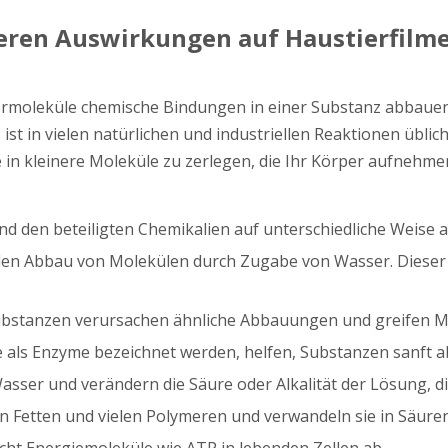
deren Auswirkungen auf Haustierfilm
sermoleküle chemische Bindungen in einer Substanz abbauen
 ist in vielen natürlichen und industriellen Reaktionen übli
 in kleinere Moleküle zu zerlegen, die Ihr Körper aufnehme
und den beteiligten Chemikalien auf unterschiedliche Weise 
den Abbau von Molekülen durch Zugabe von Wasser. Dieser 
 Substanzen verursachen ähnliche Abbauungen und greifen 
die als Enzyme bezeichnet werden, helfen, Substanzen sanft
Wasser und verändern die Säure oder Alkalität der Lösung, d
in Fetten und vielen Polymeren und verwandeln sie in Säure
icht Energiemoleküle wie ATP in lebenden Zellen ab.