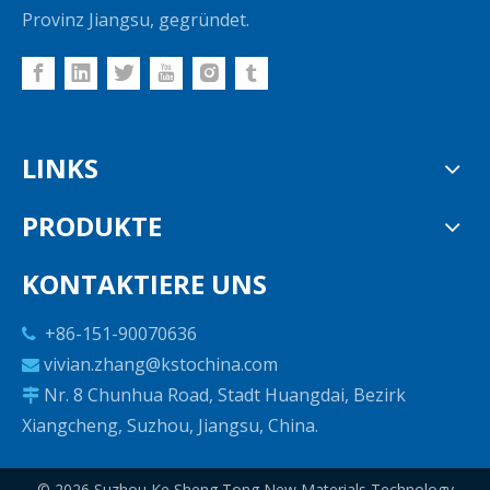
Provinz Jiangsu, gegründet.
LINKS
PRODUKTE
KONTAKTIERE UNS
+86-151-90070636

vivian.zhang@kstochina.com

Nr. 8 Chunhua Road, Stadt Huangdai, Bezirk

Xiangcheng, Suzhou, Jiangsu, China.
©
2026
Suzhou Ke Sheng Tong New Materials Technology