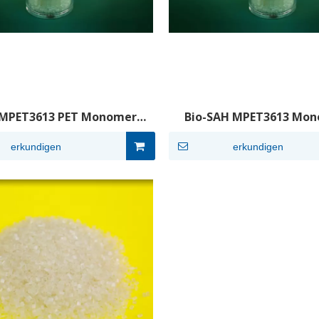
 MPET3613 PET Monomerer
Bio-SAH MPET3613 Mo
mid-Hydrolysestabilisator-
Carbodiimid-Hydrolysesta
Masterbatch
Masterbatch auf PET-Ba
erkundigen
erkundigen
Polyesterharz, verbe
mechanische Stabilit
Verarbeitungsleist