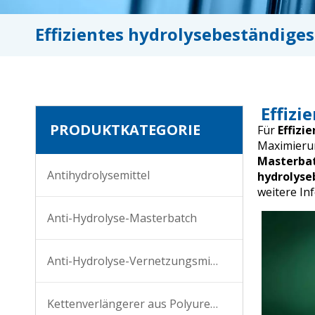
Effizientes hydrolysebeständige
Effizi
PRODUKTKATEGORIE
Für
Effizi
Maximierun
Masterba
Antihydrolysemittel
hydrolyse
weitere In
Anti-Hydrolyse-Masterbatch
Anti-Hydrolyse-Vernetzungsmittel
Kettenverlängerer aus Polyurethan