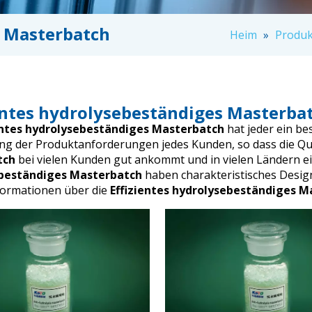
s Masterbatch
Heim
»
Produk
entes hydrolysebeständiges Masterba
entes hydrolysebeständiges Masterbatch
hat jeder ein be
g der Produktanforderungen jedes Kunden, so dass die Qu
tch
bei vielen Kunden gut ankommt und in vielen Ländern e
beständiges Masterbatch
haben charakteristisches Design
formationen über die
Effizientes hydrolysebeständiges M