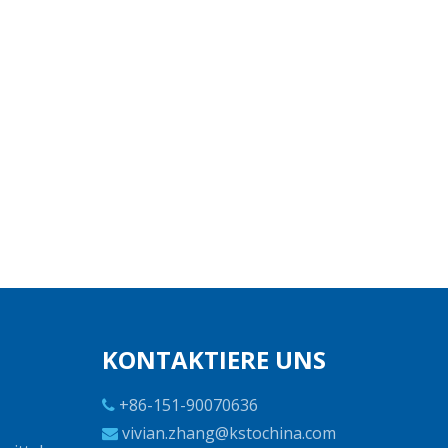
KONTAKTIERE UNS
+86-151-90070636

vivian.zhang@kstochina.com
